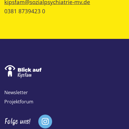
kipsfam@sozialpsychiatrie-mv.de
0381 8739423 0
Footer Menü
Logo
Newsletter
Projektforum
Fußzeile Social Menü
Folge uns!